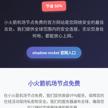
节省 50%
小火箭机场节点免费的官方网站是您网络安全的最佳
去处。我们提供全球范围内的安全连接，无论您身处
何地，都能放心上网。
shadow rocket 官网入口
小火箭机场节点免费
在小火箭机场节点免费，我们提供高级VPN服务，保障您的
在线活动保持私密和安全。我们的服务器遍布全球，确保您
可以随时连接最快速的服务器。