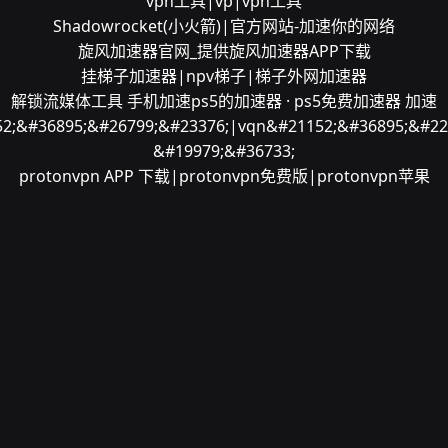
vpn工具|vp|vpn工具
Shadowrocket(小火箭)|官方网站-加速你的网络
旋风加速器官网_提供旋风加速器APP下载
挂梯子加速器|npv梯子|梯子外网加速器
解锁流媒体工具 手机加速ps5的加速器 · ps5免费加速器 加速
2;&#36895;&#26799;&#23376;|vqn&#21152;&#36895;&#22
&#19979;&#36733;
protonvpn APP 下载|protonvpn免费版|protonvpn苹果