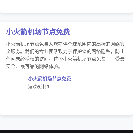
小火箭机场节点免费
小火箭机场节点免费为您提供全球范围内的高标准网络安
全服务。我们的专业团队致力于保护您的网络隐私，防止
任何未经授权的访问。选择小火箭机场节点免费，享受最
安全、最可靠的网络体验。
小火箭机场节点免费
游戏设计师