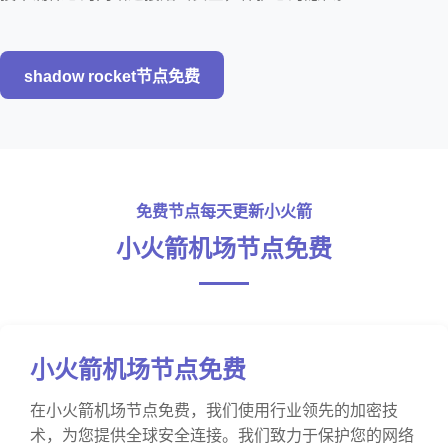
shadow rocket节点免费
免费节点每天更新小火箭
小火箭机场节点免费
小火箭机场节点免费
在小火箭机场节点免费，我们使用行业领先的加密技
术，为您提供全球安全连接。我们致力于保护您的网络